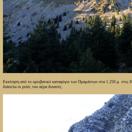
Εκκίνηση από το ορειβατικό καταφύγιο των Πραμάντων στα 1.250 μ. στις 8
διάσελα οι ριπές του αέρα δυνατές.