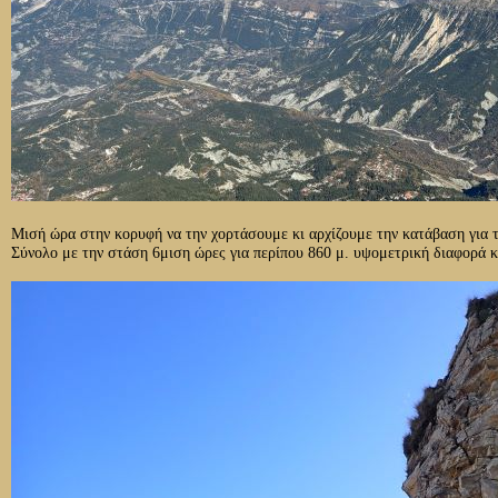
Μισή ώρα στην κορυφή να την χορτάσουμε κι αρχίζουμε την κατάβαση για τ
Σύνολο με την στάση 6μιση ώρες για περίπου 860 μ. υψομετρική διαφορά κ