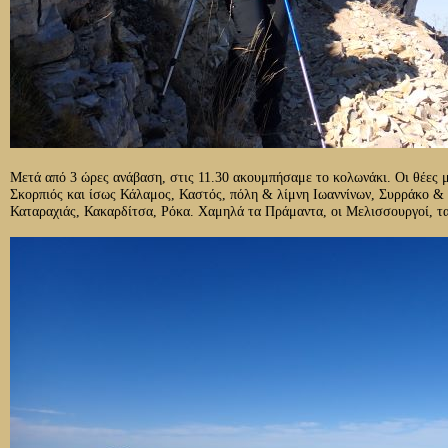
Μετά από 3 ώρες ανάβαση, στις 11.30 ακουμπήσαμε το κολωνάκι. Οι θέες 
Σκορπιός και ίσως Κάλαμος, Καστός, πόλη & λίμνη Ιωαννίνων, Συρράκο 
Καταραχιάς, Κακαρδίτσα, Ρόκα. Χαμηλά τα Πράμαντα, οι Μελισσουργοί, τα