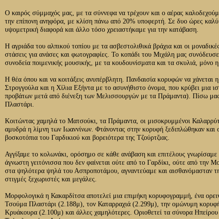
Ο καιρός σύμμαχός μας, με τα σύννεφα να τρέχουν και ο αέρας καλοδεχούμε
την επίπονη ανηφόρα, με κλίση πάνω από 20% υποφερτή. Σε δυο ώρες καλ
υψομετρική διαφορά και
άλλο τόσο χρειαστήκαμε για την κατάβαση.
Η αγριάδα του αλπικού τοπίου με τα ασβεστολιθικά βράχια και οι μοναδικέ
στάσεις για ανάσες και φωτογραφίες. Το κοπάδι του Μιχάλη μας συνόδευσε
συνοδεία ποιμενικής μουσικής, με τα κουδουνίσματα και τα σκυλιά, μόνο η 
Η θέα όπου και να κοιτάξεις ανυπέρβλητη. Πανδαισία κορυφών να χάνεται η
Στρογγούλα και η Χίλια Εξήντα με το ασυνήθιστο όνομα, που κρύβει μια ι
προβάτων μετά από διένεξη των Μελισσουργών με τα Πράμαντα). Πίσω μας
Πλαστάρι.
Κοιτώντας χαμηλά το Ματσούκι, τα Πράμαντα, οι μισοκρυμμένοι Καλαρρύτε
αμυδρά η λίμνη των Ιωαννίνων. Φτάνοντας στην κορυφή ξεδιπλώθηκαν και ο
βοσκοτόπια του Γαρδικιού και βορειότερα της Τζούρτζιας.
Αγγίξαμε το κολωνάκι, ορόσημο σε κάθε ανάβαση και επιτέλους γνωρίσαμε
άγνωστη γειτόνισσα που δεν φαίνεται ούτε από το Γαρδίκι, ούτε από την 
στα ψηλότερα ψηλά του Ασπροποτάμου, αγναντεύαμε και αισθανόμασταν την
στιγμές ξεχωριστές και μεγάλες.
Μορφολογικά η Κακαρδίτσα αποτελεί μια επιμήκη κορυφογραμμή, ένα ορει
Τσούμα Πλαστάρι (2.188μ), τον Καταρραχιά (2.299μ), την ομώνυμη κορυφή 
Κρυάκουρα (2.100μ) και άλλες χαμηλότερες. Οριοθετεί τα σύνορα Ηπείρου 