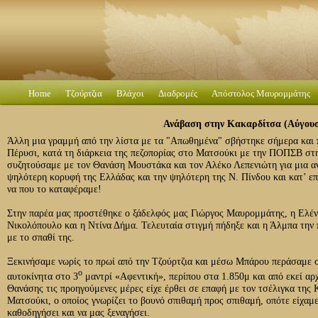
Home
Τζούρτζια
Βλάχοι
Διαδρομές
Απόστολος Μαυρομμάτης
Ανάβαση στην Κακαρδίτσα (Αύγουσ
Άλλη μια γραμμή από την λίστα με τα "Απωθημένα" σβήστηκε σήμερα και 
Πέρυσι, κατά τη διάρκεια της πεζοπορίας στο Ματσούκι με την ΠΟΠΣΒ στ
συζητούσαμε με τον Θανάση Μουστάκα και τον Αλέκο Λεπενιώτη για μια αν
ψηλότερη κορυφή της Ελλάδας και την ψηλότερη της Ν. Πίνδου και κατ’ επ
να που το καταφέραμε!
Στην παρέα μας προστέθηκε ο ξάδελφός μας Γιώργος Μαυρομμάτης, η
Ελέν
Νικολόπουλο και η Ντίνα Δήμα. Τελευταία στιγμή πήδηξε και η Άλμπα την 
με το σπαθί της.
Ξεκινήσαμε νωρίς το πρωί από την Τζούρτζια και μέσω Μπάρου περάσαμε 
ο
αυτοκίνητα στο 3
μαντρί «Αφεντική», περίπου στα 1.850μ και από εκεί αρ
Θανάσης τις προηγούμενες μέρες είχε έρθει σε επαφή με τον τσέλιγκα της
Ματσούκι, ο οποίος γνωρίζει το βουνό σπιθαμή προς σπιθαμή, οπότε είχαμ
καθοδηγήσει και να μας ξεναγήσει.